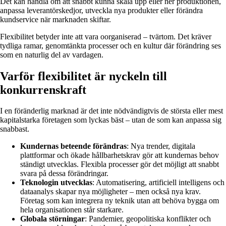
Det kan handla om att snabbt kunna skala upp eller ner produktionen,
anpassa leverantörskedjor, utveckla nya produkter eller förändra
kundservice när marknaden skiftar.
Flexibilitet betyder inte att vara oorganiserad – tvärtom. Det kräver
tydliga ramar, genomtänkta processer och en kultur där förändring ses
som en naturlig del av vardagen.
Varför flexibilitet är nyckeln till
konkurrenskraft
I en föränderlig marknad är det inte nödvändigtvis de största eller mest
kapitalstarka företagen som lyckas bäst – utan de som kan anpassa sig
snabbast.
Kundernas beteende förändras
: Nya trender, digitala
plattformar och ökade hållbarhetskrav gör att kundernas behov
ständigt utvecklas. Flexibla processer gör det möjligt att snabbt
svara på dessa förändringar.
Teknologin utvecklas
: Automatisering, artificiell intelligens och
dataanalys skapar nya möjligheter – men också nya krav.
Företag som kan integrera ny teknik utan att behöva bygga om
hela organisationen står starkare.
Globala störningar
: Pandemier, geopolitiska konflikter och