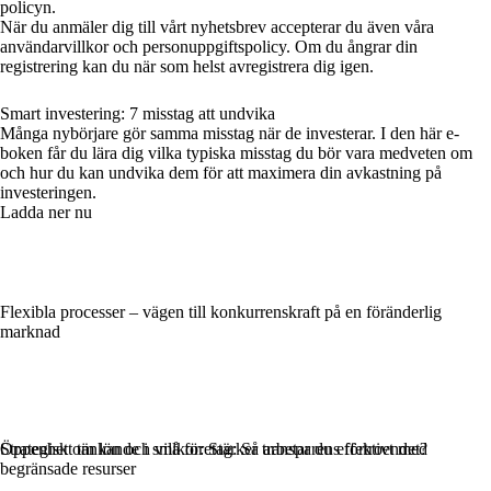
policyn.
När du anmäler dig till vårt nyhetsbrev accepterar du även våra
användarvillkor och personuppgiftspolicy. Om du ångrar din
registrering kan du när som helst avregistrera dig igen.
Smart investering: 7 misstag att undvika
Många nybörjare gör samma misstag när de investerar. I den här e-
boken får du lära dig vilka typiska misstag du bör vara medveten om
och hur du kan undvika dem för att maximera din avkastning på
investeringen.
Ladda ner nu
Flexibla processer – vägen till konkurrenskraft på en föränderlig
marknad
Strategiskt tänkande i små företag: Så arbetar du effektivt med
Öppenhet om lön och villkor: Stärker transparens förtroendet?
begränsade resurser