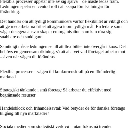
Flexibla processer uppstår inte av sig själva – de måste ledas fram.
Ledningen spelar en central roll i att skapa förutsättningar för
förändring.
Det handlar om att tydligt kommunicera varför flexibilitet är viktigt och
att ge medarbetarna frihet att agera inom tydliga mål. En ledare som
vågar delegera ansvar skapar en organisation som kan röra sig
snabbare och smidigare.
Samtidigt måste ledningen se till att flexibilitet inte övergår i kaos. Det
behövs en gemensam riktning, så att alla vet vad företaget arbetar mot
– även när vägen dit förändras.
Flexibla processer – vägen till konkurrenskraft på en föränderlig
marknad
Strategiskt tänkande i små företag: Så arbetar du effektivt med
begränsade resurser
Handelsblock och frihandelsavtal: Vad betyder de för danska företags
tillgång till nya marknader?
Sociala medier som strategiskt verktyg – utan fokus på trender