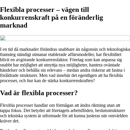
Flexibla processer – vägen till
konkurrenskraft på en föränderlig
marknad
I en tid då marknader förändras snabbare än någonsin och teknologiska
framsteg ständigt utmanar etablerade affärsmodeller, har flexibilitet
blivit en avgörande konkurrensfaktor. Företag som kan anpassa sig
snabbt har möjlighet att utnyttja nya möjligheter, hantera oväntade
händelser och behålla sin relevans – medan andra riskerar att fastna i
föråldrade strukturer. Men vad innebär det egentligen att ha flexibla
processer, och hur kan de stärka konkurrenskraften?
Vad är flexibla processer?
Flexibla processer handlar om förmågan att ändra riktning utan att
tappa fokus. Det betyder att företagets arbetsflöden, beslutsstrukturer
och tekniska system är utformade för att kunna justeras när omvärlden
kräver det.